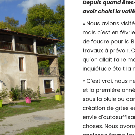
Depuis quand êtes-
avoir choisi la vall
« Nous avions visité
mais c’est en févri
de foudre pour la B
travaux à prévoir. 
qu’on allait faire m
inquiétude était la
« C’est vrai, nous 
et la première an
sous la pluie ou dan
création de gîtes e
envie d’autosuffis
choses. Nous avons