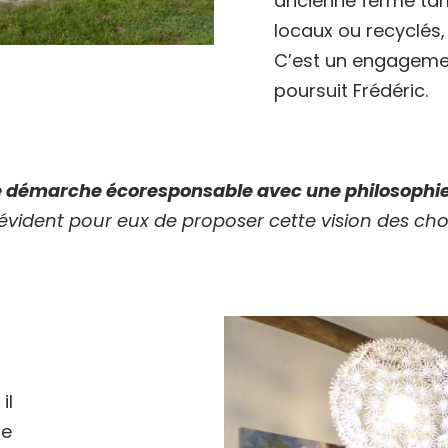
ancienne ferme tar
locaux ou recyclés
C’est un engageme
poursuit
Frédéric
.
 démarche écoresponsable avec une philosophie d
évident pour eux de proposer cette vision des chos
il
ie