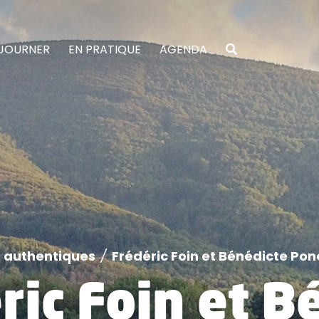
JOURNER
EN PRATIQUE
AGENDA
s authentiques
/
Frédéric Foin et Bénédicte Pon
ric Foin et B