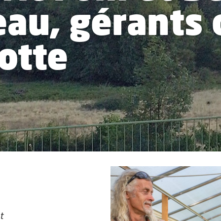
au, gérants d
otte
t