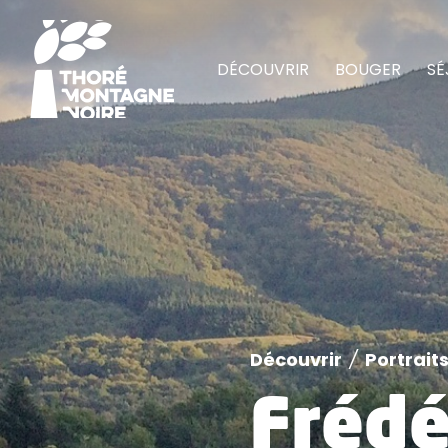
DÉCOUVRIR
BOUGER
SÉ
Découvrir
/
Portrait
Frédé