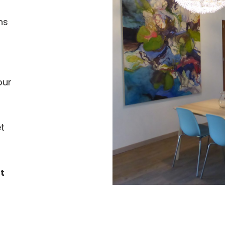
ns
our
et
t