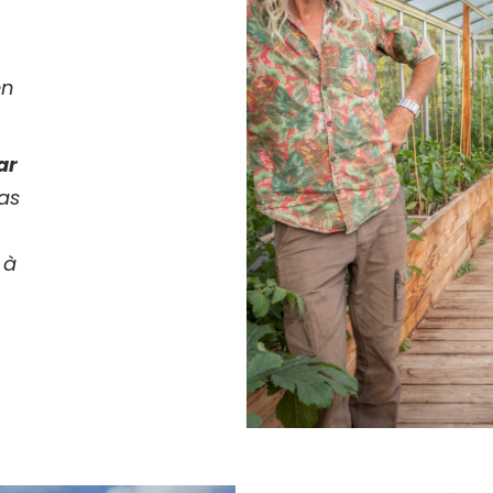
en
ar
as
 à