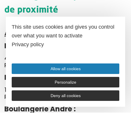
de proximité
This site uses cookies and gives you control
À LABASTIDE-ROUAIROUX :
over what you want to activate
Boulangerie Buso :
Privacy policy
41 bd Carnot, 81270 LABASTIDE-
ROUAIROUX – 05 63 98 00 05
Allow all cookies
Boulangerie Gros :
Personalize
127 bd Carnot, 81270 LABASTIDE-
ROUAIROUX – 05 63 98 02 70
Deny all cookies
Boulangerie André :
37 bd Carnot, 81720 LABASTIDE-ROUAIROUX –
05 63 98 02 72