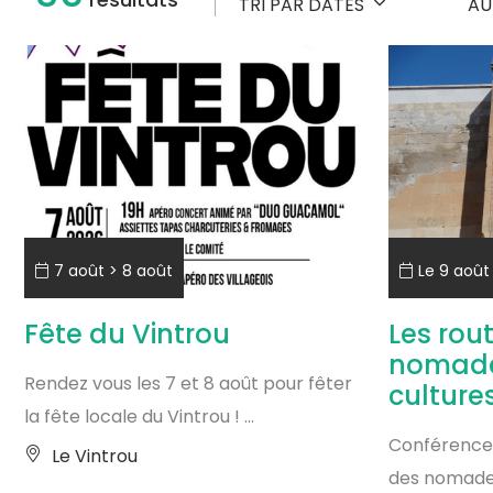
TRI PAR
DATES
A
7 août > 8 août
Le 9 août
Fête du Vintrou
Les rout
nomade
Rendez vous les 7 et 8 août pour fêter
culture
la fête locale du Vintrou ! ...
Conférence s
Le Vintrou
des nomades