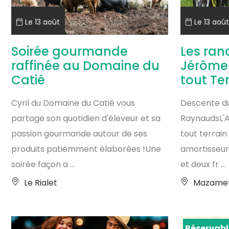
Le 13 août
Le 13 août
Soirée gourmande
Les ran
raffinée au Domaine du
Jérôme 
Catié
tout Te
Cyril du Domaine du Catié vous
Descente du
partage son quotidien d'éleveur et sa
RaynaudsL'A
passion gourmande autour de ses
tout terrai
produits patiemment élaborées !Une
amortisseur 
soirée façon a ...
et deux fr ...
Le Rialet
Mazame
Réservabl