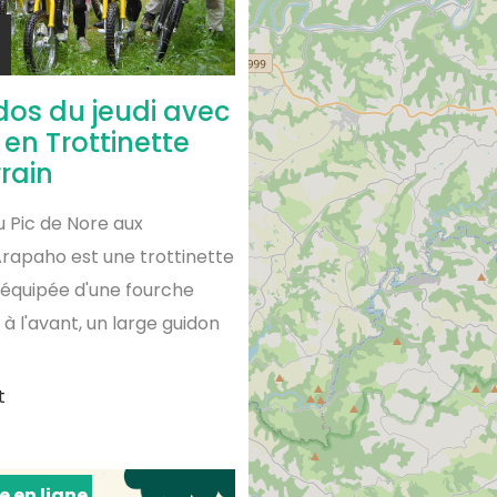
dos du jeudi avec
en Trottinette
rrain
 Pic de Nore aux
rapaho est une trottinette
n équipée d'une fourche
à l'avant, un large guidon
t
e en ligne