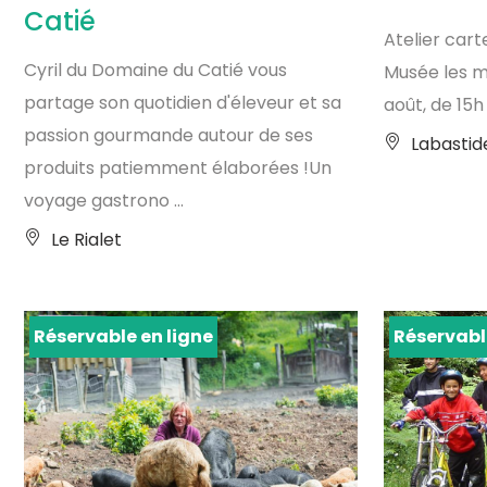
Catié
Atelier carte
Cyril du Domaine du Catié vous
Musée les mer
partage son quotidien d'éleveur et sa
août, de 15h à
passion gourmande autour de ses
Labastid
produits patiemment élaborées !Un
voyage gastrono ...
Le Rialet
Réservable en ligne
Réservabl