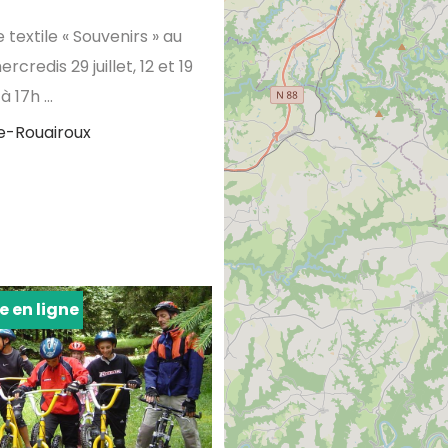
 textile « Souvenirs » au
credis 29 juillet, 12 et 19
 17h ...
e-Rouairoux
e en ligne