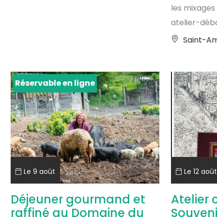
les mixages 
atelier-débal
Saint-Am
Réservable en ligne
Le 9 août
Le 12 août
Déjeuner gourmand et
Atelier 
raffiné au Domaine du
Souveni