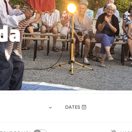
da
DATES