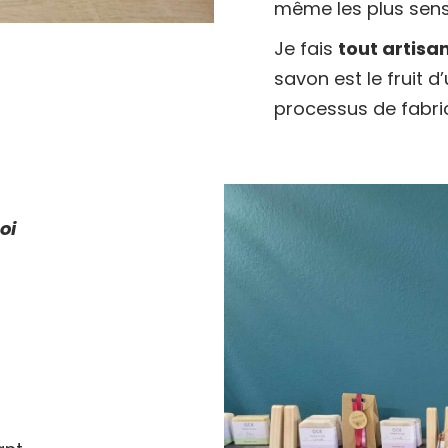
même les plus sens
Je fais
tout artisa
savon est le fruit d
processus de fabric
oi
i