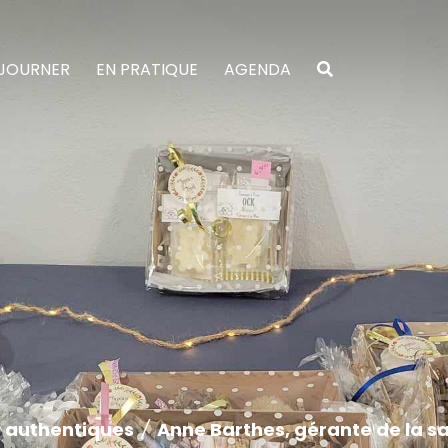
JOURNER
EN PRATIQUE
AGENDA
s authentiques
/
Anne Barthes, gérante de la sa