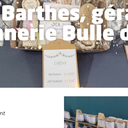
Barthes, gér
nerie Bulle 
ant