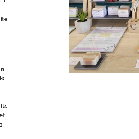
ant
ite
en
de
té.
et
z