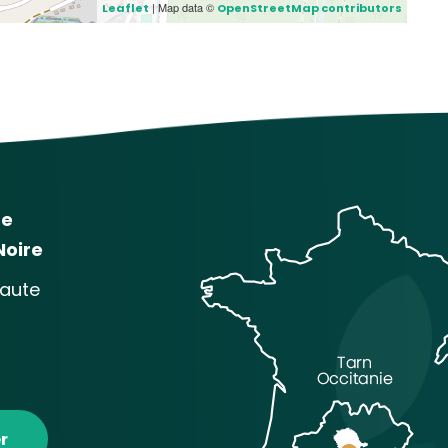
| Map data ©
Leaflet
OpenStreetMap contributors
me
Noire
baute
r