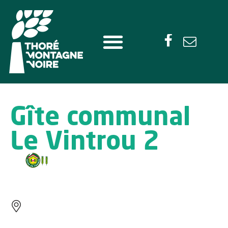
Gîte communal
Le Vintrou 2
LE VINTROU