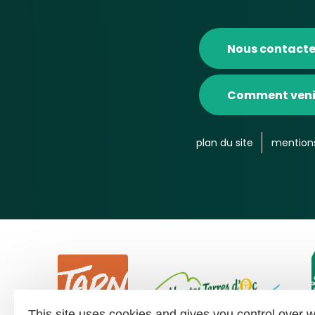
Nous contacte
Comment veni
plan du site
mentions
This site uses cookies and gives you control over w