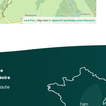
| Map data ©
Leaflet
OpenStreetMap contributors
me
Noire
baute