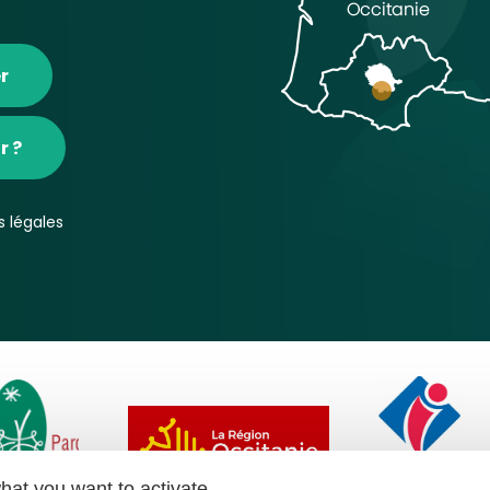
r
r ?
 légales
hat you want to activate