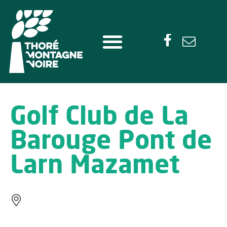
Golf Club de La
Barouge Pont de
Larn Mazamet
PONT-DE-LARN