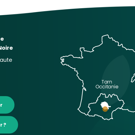
me
Noire
baute
r
r ?