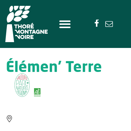
Élémen’ Terre
ROUAIROUX