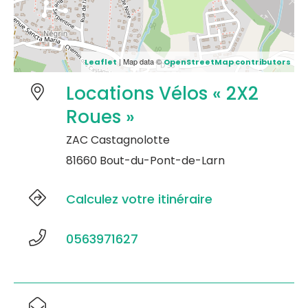
| Map data ©
Leaflet
OpenStreetMap contributors
Locations Vélos « 2X2
Roues »
ZAC Castagnolotte
81660 Bout-du-Pont-de-Larn
Calculez votre itinéraire
0563971627