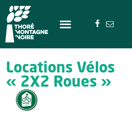
Locations Vélos
« 2X2 Roues »