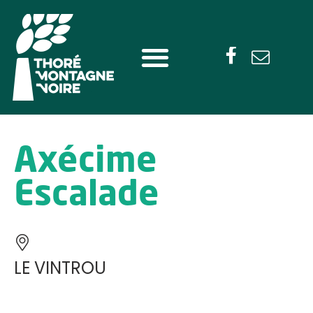
Axécime
Escalade
LE VINTROU